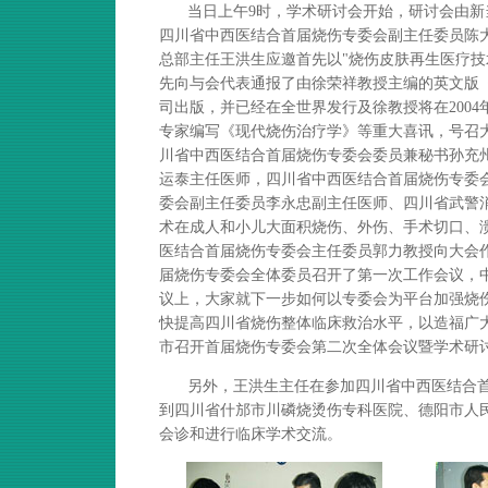
当日上午9时，学术研讨会开始，研讨会由
四川省中西医结合首届烧伤专委会副主任委员陈
总部主任王洪生应邀首先以"烧伤皮肤再生医疗技
先向与会代表通报了由徐荣祥教授主编的英文版《
司出版，并已经在全世界发行及徐教授将在2004
专家编写《现代烧伤治疗学》等重大喜讯，号召
川省中西医结合首届烧伤专委会委员兼秘书孙充
运泰主任医师，四川省中西医结合首届烧伤专委
委会副主任委员李永忠副主任医师、四川省武警
术在成人和小儿大面积烧伤、外伤、手术切口、溃
医结合首届烧伤专委会主任委员郭力教授向大会
届烧伤专委会全体委员召开了第一次工作会议，
议上，大家就下一步如何以专委会为平台加强烧
快提高四川省烧伤整体临床救治水平，以造福广大
市召开首届烧伤专委会第二次全体会议暨学术研
另外，王洪生主任在参加四川省中西医结合首届
到四川省什邡市川磷烧烫伤专科医院、德阳市人
会诊和进行临床学术交流。