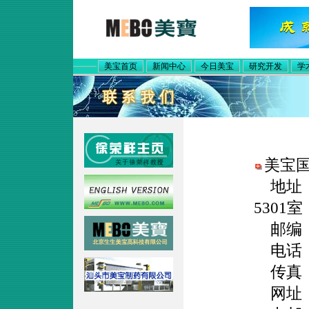
美宝首页
新闻中心
今日美宝
研究开发
学
美宝国
地址：
5301室
邮编：1
电话：01
传真：01
网址